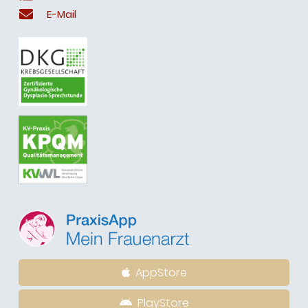
E-Mail
AppStore
PlayStore