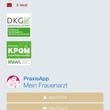
E-Mail
AppStore
PlayStore